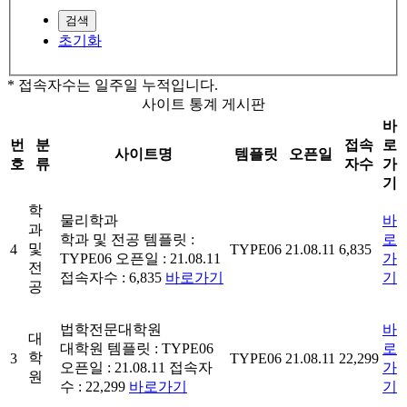
검색
초기화
* 접속자수는 일주일 누적입니다.
사이트 통계 게시판
바
번
분
접속
로
사이트명
템플릿
오픈일
호
류
자수
가
기
학
물리학과
바
과
학과 및 전공
템플릿 :
로
및
4
TYPE06
21.08.11
6,835
TYPE06
오픈일 : 21.08.11
가
전
접속자수 : 6,835
바로가기
기
공
법학전문대학원
바
대
대학원
템플릿 : TYPE06
로
학
3
TYPE06
21.08.11
22,299
오픈일 : 21.08.11
접속자
가
원
수 : 22,299
바로가기
기