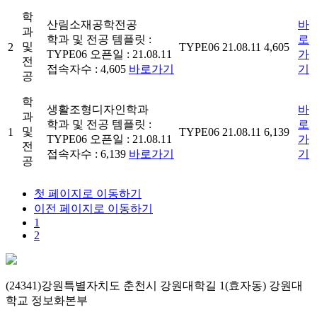
학
산림소재공학전공
바
과
학과 및 전공
템플릿 :
로
및
2
TYPE06
21.08.11
4,605
TYPE06
오픈일 : 21.08.11
가
전
접속자수 : 4,605
바로가기
기
공
학
생활조형디자인학과
바
과
학과 및 전공
템플릿 :
로
및
1
TYPE06
21.08.11
6,139
TYPE06
오픈일 : 21.08.11
가
전
접속자수 : 6,139
바로가기
기
공
첫 페이지로 이동하기
이전 페이지로 이동하기
1
2
(24341)강원특별자치도 춘천시 강원대학길 1(효자동) 강원대
학교 정보화본부