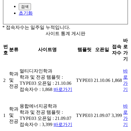
검색
초기화
* 접속자수는 일주일 누적입니다.
사이트 통계 게시판
바
번
접속
로
분류
사이트명
템플릿
오픈일
호
자수
가
기
멀티디자인학과
바
학과
학과 및 전공
템플릿 :
로
및
2
TYPE03
21.10.06
1,868
TYPE03
오픈일 : 21.10.06
가
전공
접속자수 : 1,868
바로가기
기
융합에너지공학과
바
학과
학과 및 전공
템플릿 :
로
및
1
TYPE03
21.09.07
3,399
TYPE03
오픈일 : 21.09.07
가
전공
접속자수 : 3,399
바로가기
기